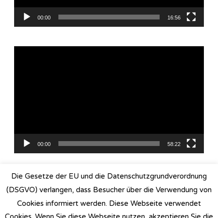
00:00
16:56
Video-
Player
00:00
58:22
Die Gesetze der EU und die Datenschutzgrundverordnung
(DSGVO) verlangen, dass Besucher über die Verwendung von
© Copyright 2022 Viresha Bloemeke I
Blossom Studio |
Cookies informiert werden. Diese Webseite verwendet
Developed By
Blossom Themes
. Powered by
Cookies. Wenn Sie diese Webseite nutzen, akzeptieren Sie die
WordPress
.
Datenschutzerklärung